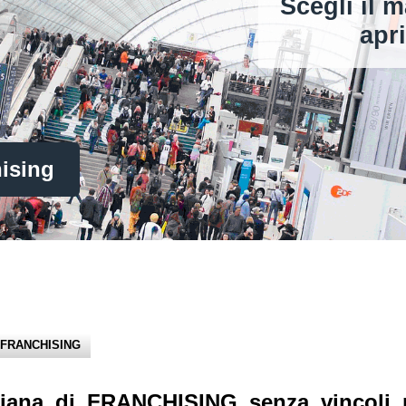
Scegli il m
apri un 
 FRANCHISING
aliana di FRANCHISING senza vincoli 