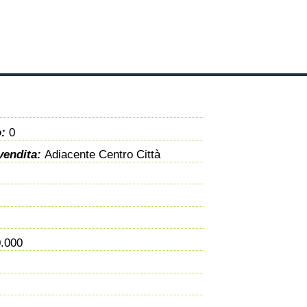
o:
0
 vendita:
Adiacente Centro Città
.000