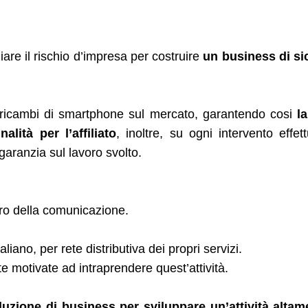
iare il rischio d’impresa per costruire
un business di si
ori ricambi di smartphone sul mercato, garantendo cosi
l
alità per l’affiliato
, inoltre, su ogni intervento effet
a garanzia sul lavoro svolto.
turo della comunicazione.
liano, per rete distributiva dei propri servizi.
motivate ad intraprendere quest’attività.
luzione di business per sviluppare un’attività altam