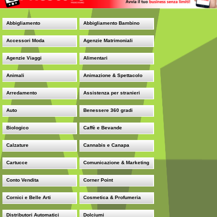
Abbigliamento
Abbigliamento Bambino
Accessori Moda
Agenzie Matrimoniali
Agenzie Viaggi
Alimentari
Animali
Animazione & Spettacolo
Arredamento
Assistenza per stranieri
Auto
Benessere 360 gradi
Biologico
Caffè e Bevande
Calzature
Cannabis e Canapa
Cartucce
Comunicazione & Marketing
Conto Vendita
Corner Point
Cornici e Belle Arti
Cosmetica & Profumeria
Distributori Automatici
Dolciumi