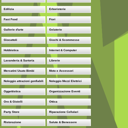
Edilizia
Erboristerie
Fast Food
Fiori
Gallerie d'arte
Gelaterie
Giocattoli
Giochi & Scommesse
Hobbistica
Internet & Computer
Lavanderia & Sartoria
Librerie
Mercatini Usato Bimbi
Moto e Accessori
Noleggio attrazioni gonfiabili
Noleggio Mezzi Elettrici
Oggettistica
Organizzazione Eventi
Oro & Gioielli
Ottica
Party Store
Riparazione Cellulari
Ristorazione
Salute & Benessere