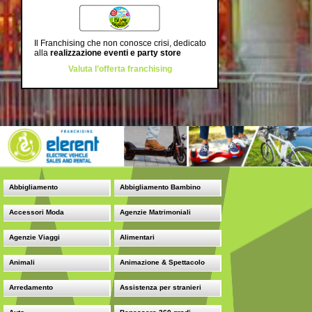
Il Franchising che non conosce crisi, dedicato
alla
realizzazione eventi e party store
Valuta l’offerta franchising
Abbigliamento
Abbigliamento Bambino
Accessori Moda
Agenzie Matrimoniali
Agenzie Viaggi
Alimentari
Animali
Animazione & Spettacolo
Arredamento
Assistenza per stranieri