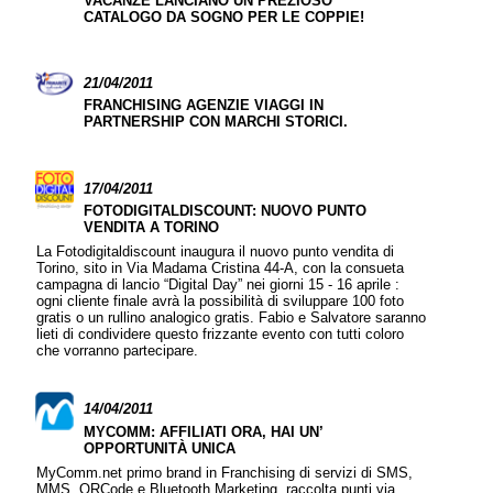
VACANZE LANCIANO UN PREZIOSO
CATALOGO DA SOGNO PER LE COPPIE!
21/04/2011
FRANCHISING AGENZIE VIAGGI IN
PARTNERSHIP CON MARCHI STORICI.
17/04/2011
FOTODIGITALDISCOUNT: NUOVO PUNTO
VENDITA A TORINO
La Fotodigitaldiscount inaugura il nuovo punto vendita di
Torino, sito in Via Madama Cristina 44-A, con la consueta
campagna di lancio “Digital Day” nei giorni 15 - 16 aprile :
ogni cliente finale avrà la possibilità di sviluppare 100 foto
gratis o un rullino analogico gratis. Fabio e Salvatore saranno
lieti di condividere questo frizzante evento con tutti coloro
che vorranno partecipare.
14/04/2011
MYCOMM: AFFILIATI ORA, HAI UN’
OPPORTUNITÀ UNICA
MyComm.net primo brand in Franchising di servizi di SMS,
MMS, QRCode e Bluetooth Marketing, raccolta punti via