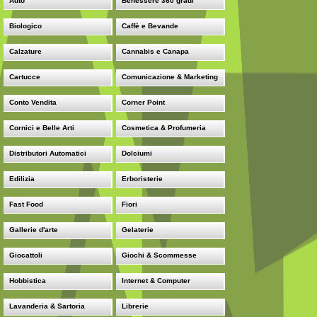
Auto
Benessere 360 gradi
Biologico
Caffè e Bevande
Calzature
Cannabis e Canapa
Cartucce
Comunicazione & Marketing
Conto Vendita
Corner Point
Cornici e Belle Arti
Cosmetica & Profumeria
Distributori Automatici
Dolciumi
Edilizia
Erboristerie
Fast Food
Fiori
Gallerie d'arte
Gelaterie
Giocattoli
Giochi & Scommesse
Hobbistica
Internet & Computer
Lavanderia & Sartoria
Librerie