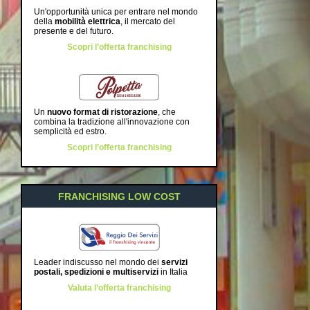
Un'opportunità unica per entrare nel mondo
della
mobilità elettrica
, il mercato del
presente e del futuro.
Scopri l’offerta franchising
Un
nuovo format di ristorazione
, che
combina la tradizione all'innovazione con
semplicità ed estro.
Scopri l’offerta franchising
FRANCHISING LOW COST
Leader indiscusso nel mondo dei
servizi
postali, spedizioni e multiservizi
in Italia
Valuta l’offerta franchising