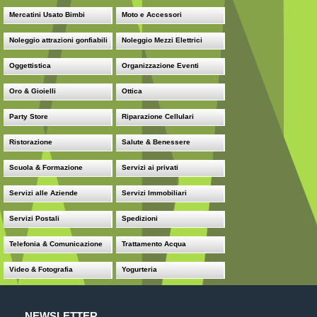
Mercatini Usato Bimbi
Moto e Accessori
Noleggio attrazioni gonfiabili
Noleggio Mezzi Elettrici
Oggettistica
Organizzazione Eventi
Oro & Gioielli
Ottica
Party Store
Riparazione Cellulari
Ristorazione
Salute & Benessere
Scuola & Formazione
Servizi ai privati
Servizi alle Aziende
Servizi Immobiliari
Servizi Postali
Spedizioni
Telefonia & Comunicazione
Trattamento Acqua
Video & Fotografia
Yogurteria
NEWSLETTER