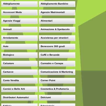
Abbigliamento
Abbigliamento Bambino
Accessori Moda
Agenzie Matrimoniali
Agenzie Viaggi
Alimentari
Animali
Animazione & Spettacolo
Arredamento
Assistenza per stranieri
Auto
Benessere 360 gradi
Biologico
Caffè e Bevande
Calzature
Cannabis e Canapa
Cartucce
Comunicazione & Marketing
Conto Vendita
Corner Point
Cornici e Belle Arti
Cosmetica & Profumeria
Distributori Automatici
Dolciumi
Edilizia
Erboristerie