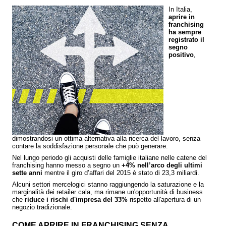
In Italia,
aprire in
franchising
ha sempre
registrato il
segno
positivo
,
dimostrandosi un ottima alternativa alla ricerca del lavoro, senza
contare la soddisfazione personale che può generare.
Nel lungo periodo gli acquisti delle famiglie italiane nelle catene del
franchising hanno messo a segno un
+4% nell’arco degli ultimi
sette anni
mentre il giro d’affari del 2015 è stato di 23,3 miliardi.
Alcuni settori mercelogici stanno raggiungendo la saturazione e la
marginalità dei retailer cala, ma rimane un'opportunità di business
che
riduce i rischi d'impresa del 33%
rispetto all'apertura di un
negozio tradizionale.
COME APRIRE IN FRANCHISING SENZA