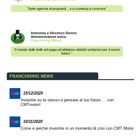
"Sette agenzie di proprietà... e si continua a crescere"
Intervista a Vincenzo Donno
Amministratore unico
Franchising Milord
"Il mondo delle belle arti paga ed abbiamo obiettivi ambiziosi per il nostro
futuro."
FRANCHISING NEWS
15/12/2020
Investire su te stesso e pensare al tuo futuro … con
CMTmotor!
10/11/2020
Come e perché investire in un momento di crisi con CMT Motor