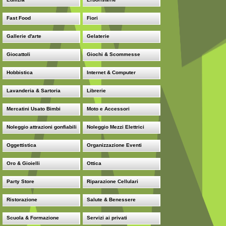
Fast Food
Fiori
Gallerie d'arte
Gelaterie
Giocattoli
Giochi & Scommesse
Hobbistica
Internet & Computer
Lavanderia & Sartoria
Librerie
Mercatini Usato Bimbi
Moto e Accessori
Noleggio attrazioni gonfiabili
Noleggio Mezzi Elettrici
Oggettistica
Organizzazione Eventi
Oro & Gioielli
Ottica
Party Store
Riparazione Cellulari
Ristorazione
Salute & Benessere
Scuola & Formazione
Servizi ai privati