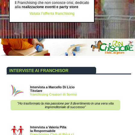
Il Franchising che non conosce crisi, dedicato
alla
realizzazione eventi e party store
Valuta l’offerta franchising
INTERVISTE AI FRANCHISOR
Intervista a Marcello Di Lizio
Titolare
franchising Creatori di Sorrisi
"Ho trasformato la mia passione per il divertimento in una vera vita
imprenditoriale di successo"
Intervista a Valeria Pilla
la Responsabile
Franchising Club di Più s.r.l.