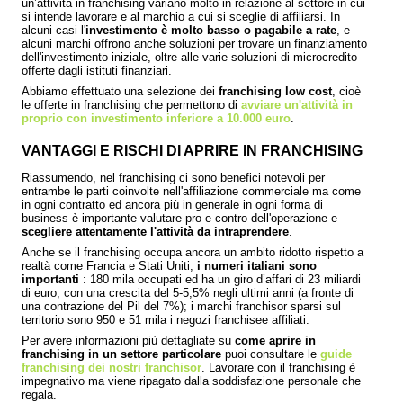
un’attività in franchising variano molto in relazione al settore in cui
si intende lavorare e al marchio a cui si sceglie di affiliarsi. In
alcuni casi l'
investimento è molto basso o pagabile a rate
, e
alcuni marchi offrono anche soluzioni per trovare un finanziamento
dell'investimento iniziale, oltre alle varie soluzioni di microcredito
offerte dagli istituti finanziari.
Abbiamo effettuato una selezione dei
franchising low cost
, cioè
le offerte in franchising che permettono di
avviare un'attività in
proprio con investimento inferiore a 10.000 euro
.
VANTAGGI E RISCHI DI APRIRE IN FRANCHISING
Riassumendo, nel franchising ci sono benefici notevoli per
entrambe le parti coinvolte nell'affiliazione commerciale ma come
in ogni contratto ed ancora più in generale in ogni forma di
business è importante valutare pro e contro dell'operazione e
scegliere attentamente l'attività da intraprendere
.
Anche se il franchising occupa ancora un ambito ridotto rispetto a
realtà come Francia e Stati Uniti,
i numeri italiani sono
importanti
: 180 mila occupati ed ha un giro d’affari di 23 miliardi
di euro, con una crescita del 5-5,5% negli ultimi anni (a fronte di
una contrazione del Pil del 7%); i marchi franchisor sparsi sul
territorio sono 950 e 51 mila i negozi franchisee affiliati.
Per avere informazioni più dettagliate su
come aprire in
franchising in un settore particolare
puoi consultare le
guide
franchising dei nostri franchisor
. Lavorare con il franchising è
impegnativo ma viene ripagato dalla soddisfazione personale che
regala.